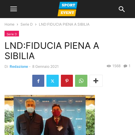
Home
Serie D
LND:FIDUCIA PIENA A SIBILIA
Serie D
LND:FIDUCIA PIENA A
SIBILIA
1568
1
Di
Redazione
-
8 Gennaio 2021