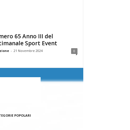
ero 65 Anno III del
timanale Sport Event
zione
-
21 Novembre 2024
0
TEGORIE POPOLARI
120
NALE