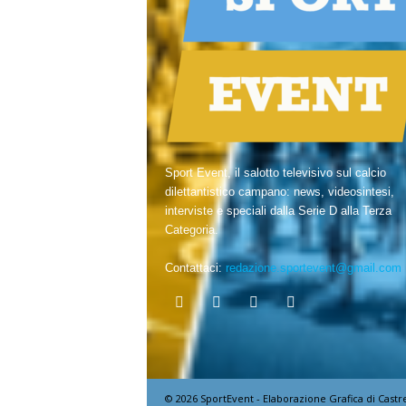
Sport Event, il salotto televisivo sul calcio
dilettantistico campano: news, videosintesi,
interviste e speciali dalla Serie D alla Terza
Categoria.
Contattaci:
redazione.sportevent@gmail.com
© 2026 SportEvent - Elaborazione Grafica di Castr