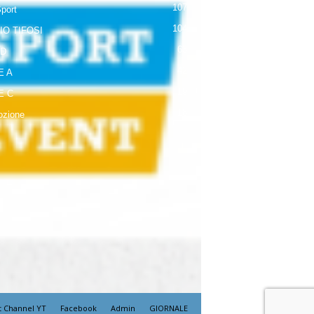
107
Sport
104
IO TIFOSI
63
 D
42
E A
19
E C
18
zione
t Channel YT
Facebook
Admin
GIORNALE