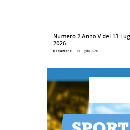
r
i
o
F
a
n
Numero 2 Anno V del 13 Lug
t
2026
a
Redazione
-
14 Luglio 2026
c
c
i
o
n
e