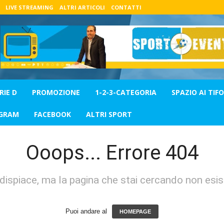
LIVE STREAMING
ALTRI ARTICOLI
CONTATTI
RIE D
PROMOZIONE
1-2-3-CATEGORIA
SPAZIO AI TIFO
GRAM
FACEBOOK
ALTRI SPORT
Ooops... Errore 404
 dispiace, ma la pagina che stai cercando non esis
Puoi andare al
HOMEPAGE