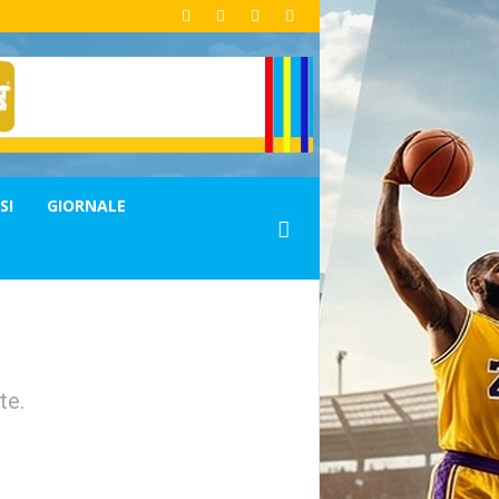
SI
GIORNALE
te.