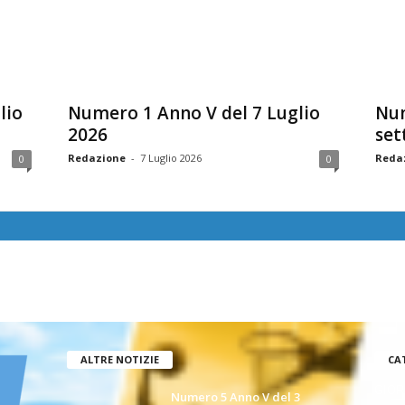
lio
Numero 1 Anno V del 7 Luglio
Num
2026
set
Redazione
-
7 Luglio 2026
Reda
0
0
ALTRE NOTIZIE
CA
GIOR
Numero 5 Anno V del 3