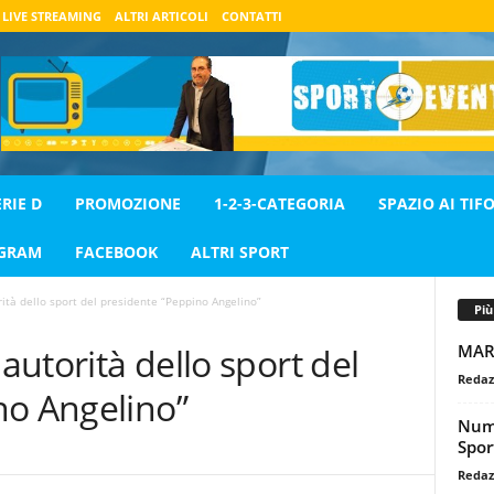
LIVE STREAMING
ALTRI ARTICOLI
CONTATTI
ERIE D
PROMOZIONE
1-2-3-CATEGORIA
SPAZIO AI TIFO
AGRAM
FACEBOOK
ALTRI SPORT
rità dello sport del presidente “Peppino Angelino”
Pi
MAR
 autorità dello sport del
Redaz
no Angelino”
Nume
Spor
Redaz