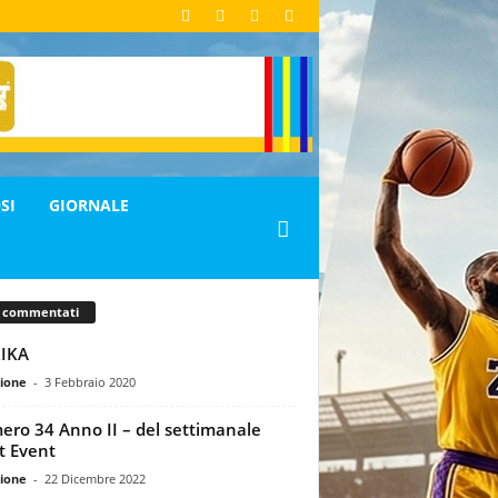
SI
GIORNALE
ù commentati
IKA
ione
-
3 Febbraio 2020
ro 34 Anno II – del settimanale
t Event
ione
-
22 Dicembre 2022