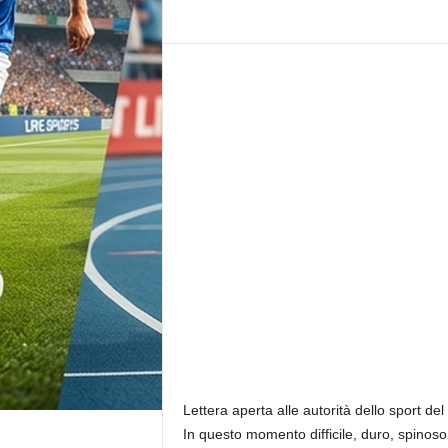
r
n
a
l
i
s
t
i
c
a
d
i
r
e
t
t
a
d
a
Lettera aperta alle autorità dello sport de
M
In questo momento difficile, duro, spinoso
a