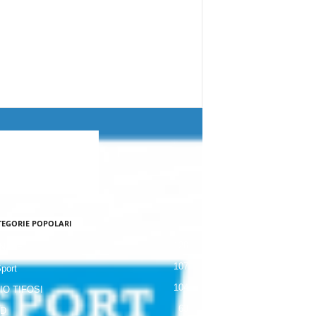
TEGORIE POPOLARI
120
NALE
107
Sport
104
IO TIFOSI
63
 D