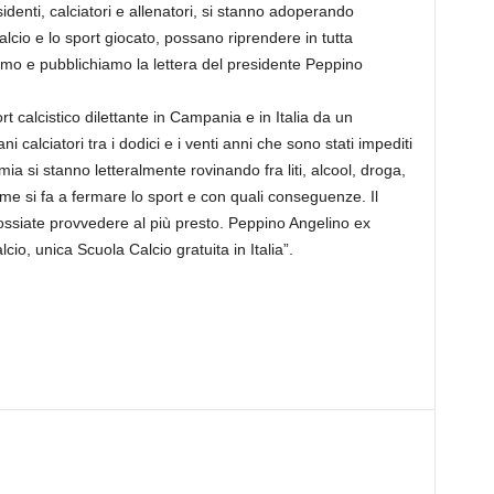
esidenti, calciatori e allenatori, si stanno adoperando
 calcio e lo sport giocato, possano riprendere in tutta
mo e pubblichiamo la lettera del presidente Peppino
ort calcistico dilettante in Campania e in Italia da un
ni calciatori tra i dodici e i venti anni che sono stati impediti
a si stanno letteralmente rovinando fra liti, alcool, droga,
me si fa a fermare lo sport e con quali conseguenze. Il
possiate provvedere al più presto. Peppino Angelino ex
cio, unica Scuola Calcio gratuita in Italia”.