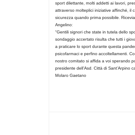
sport dilettante, molti addetti ai lavori, pr
r
i
attraverso molteplici iniziative affinché, il
o
sicurezza quando prima possibile. Ricevia
F
Angelino:
a
“Gentili signori che state in tutela dello sp
n
sondaggio accertato risulta che tutti i giova
t
a praticare lo sport durante questa pandemi
a
psicofarmaci e perfino accoltellamenti. Co
c
c
nostro comitato si affida a voi sperando 
i
presidente dell’Asd. Città di Sant’Arpino cal
o
Molaro Gaetano
n
e