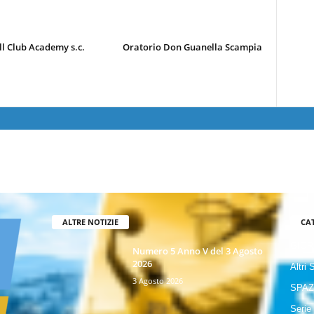
l Club Academy s.c.
Oratorio Don Guanella Scampia
ALTRE NOTIZIE
CA
GIOR
Numero 5 Anno V del 3 Agosto
2026
Altri 
3 Agosto 2026
SPAZ
Serie