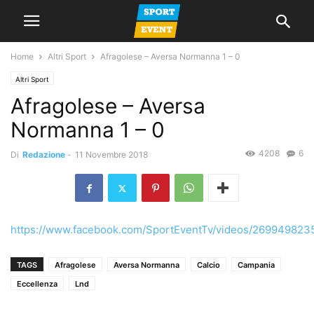
Home
Altri Sport
Afragolese – Aversa Normanna 1 – 0
Altri Sport
Afragolese – Aversa
Normanna 1 – 0
4208
6
Di
Redazione
-
11 Novembre 2018
https://www.facebook.com/SportEventTv/videos/269949823
TAGS
Afragolese
Aversa Normanna
Calcio
Campania
Eccellenza
Lnd