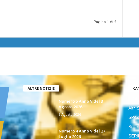
Pagina 1 di 2
ALTRE NOTIZIE
CA
GIOR
Numero 5 Anno V del 3
Agosto 2026
Altri 
3 Agosto 2026
SPAZ
Serie
Numero 4 Anno V del 27
Luglio 2026
SERI