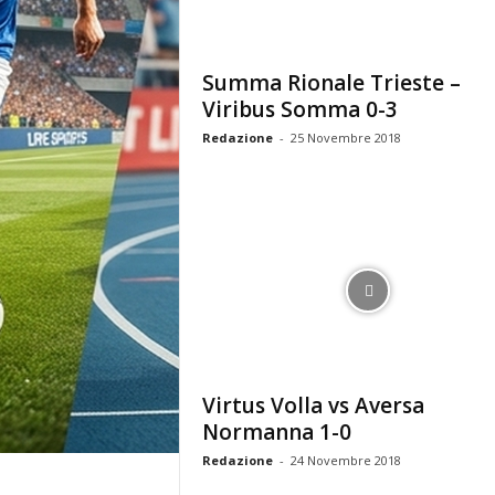
r
n
a
Summa Rionale Trieste –
l
Viribus Somma 0-3
i
s
Redazione
-
25 Novembre 2018
t
i
c
a
d
i
r
e
t
t
a
Virtus Volla vs Aversa
d
Normanna 1-0
a
Redazione
-
24 Novembre 2018
M
a