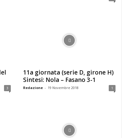
del
11a giornata (serie D, girone H)
Sintesi: Nola – Fasano 3-1
Redazione
-
19 Novembre 2018
3
1