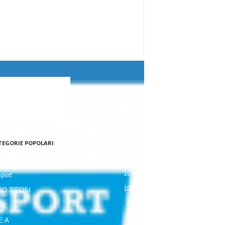
TEGORIE POPOLARI
120
NALE
107
Sport
104
IO TIFOSI
63
 D
42
E A