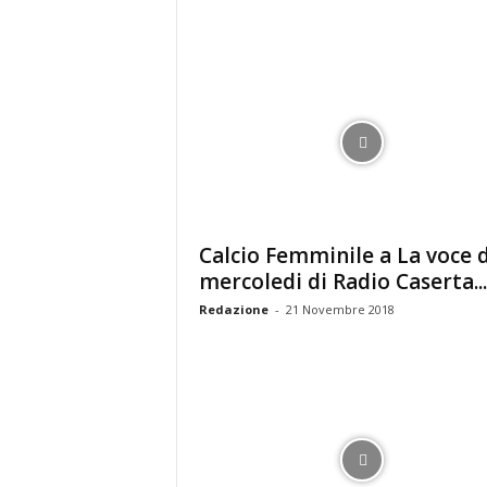
r
i
o
F
a
n
t
a
c
c
i
Calcio Femminile a La voce 
o
mercoledi di Radio Caserta...
n
e
Redazione
-
21 Novembre 2018