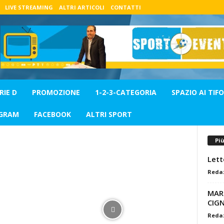
LIVE STREAMING
ALTRI ARTICOLI
CONTATTI
RIE D
PROMOZIONE
1-2-3-CATEGORIA
SPAZIO AI TIFO
GRAM
FACEBOOK
ALTRI SPORT
Pi
Lett
Reda
MAR
CIG
Reda