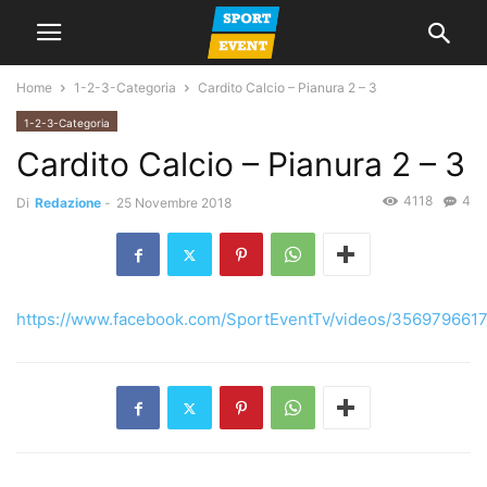
Home
1-2-3-Categoria
Cardito Calcio – Pianura 2 – 3
1-2-3-Categoria
Cardito Calcio – Pianura 2 – 3
4118
4
Di
Redazione
-
25 Novembre 2018
https://www.facebook.com/SportEventTv/videos/356979661