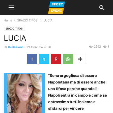
Home
SPAZIO TIFOSI
LUCIA
SPAZIO TIFOSI
LUCIA
2662
1
Di
Redazione
-
21 Gennaio 2020
“Sono orgogliosa di essere
Napoletana ma di essere anche
una tifosa perché quando il
Napoli entra in campo é come se
entrassimo tutti insieme a
sfidarci per vincere