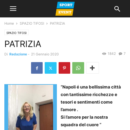
Home
SPAZIO TIFOSI
PATRIZIA
SPAZIO TIFOSI
PATRIZIA
1842
7
Di
Redazione
-
21 Gennaio 2020
“Napoli é una bellissima città
con tantissime ricchezze e
tesori e sentimenti come
l’amore .
Si l’amore per la nostra
squadra del cuore “