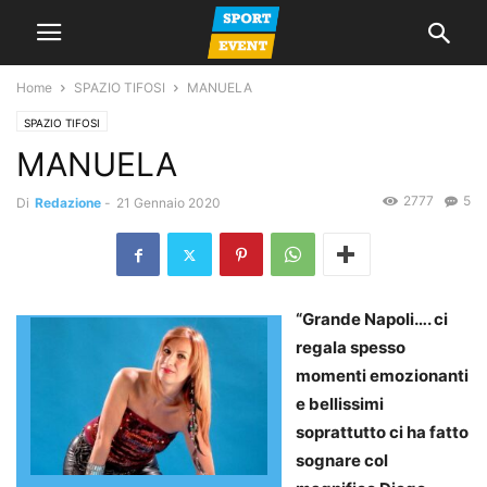
Home
SPAZIO TIFOSI
MANUELA
SPAZIO TIFOSI
MANUELA
2777
5
Di
Redazione
-
21 Gennaio 2020
“Grande Napoli…. ci
regala spesso
momenti emozionanti
e bellissimi
soprattutto ci ha fatto
sognare col