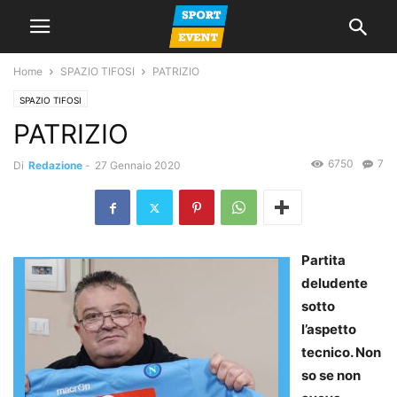
Home
SPAZIO TIFOSI
PATRIZIO
SPAZIO TIFOSI
PATRIZIO
6750
7
Di
Redazione
-
27 Gennaio 2020
Partita
deludente
sotto
l’aspetto
tecnico. Non
so se non