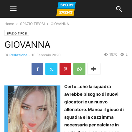
Home
SPAZIO TIFOSI
GIOVANNA
SPAZIO TIFOSI
GIOVANNA
1970
2
Di
Redazione
-
10 Febbraio 2020
Certo…che la squadra
avrebbe bisogno di nuovi
giocatori e un nuovo
allenatore. Manca il gioco di
squadra e la cazzimma
necessaria per calciare in