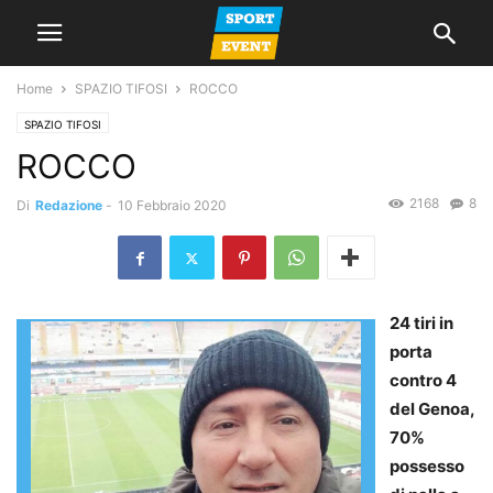
Home
SPAZIO TIFOSI
ROCCO
SPAZIO TIFOSI
ROCCO
2168
8
Di
Redazione
-
10 Febbraio 2020
24 tiri in
porta
contro 4
del Genoa,
70%
possesso