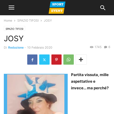
Home
SPAZIO TIFOSI
JOSY
SPAZIO TIFOSI
JOSY
1745
6
Di
Redazione
-
10 Febbraio 2020
Partita vissuta, mille
aspettative e
invece… ma perché?