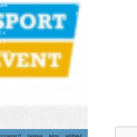
107
Sport
104
IO TIFOSI
63
 D
42
E A
19
E C
18
zione
nt Channel YT
Facebook
Admin
GIORNALE