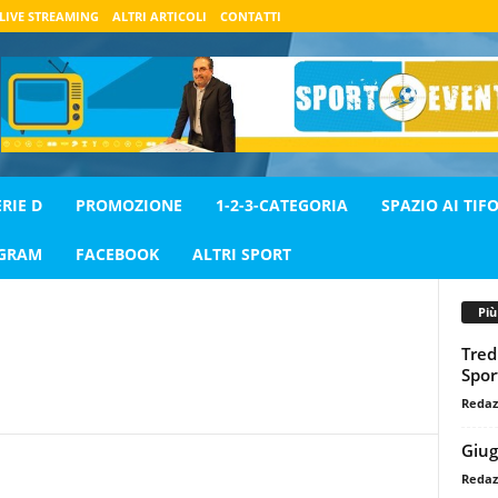
LIVE STREAMING
ALTRI ARTICOLI
CONTATTI
ERIE D
PROMOZIONE
1-2-3-CATEGORIA
SPAZIO AI TIFO
AGRAM
FACEBOOK
ALTRI SPORT
Pi
Tred
Spor
Redaz
Giug
Redaz