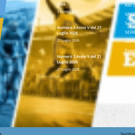
2026
Altri 
3 Agosto 2026
SPAZ
Serie
Numero 4 Anno V del 27
Luglio 2026
SERI
27 Luglio 2026
SERI
Promo
Numero 3 Anno V del 21
Luglio 2026
21 Luglio 2026
e
SportEve