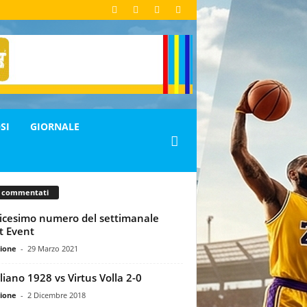
SI
GIORNALE
ù commentati
icesimo numero del settimanale
t Event
ione
-
29 Marzo 2021
liano 1928 vs Virtus Volla 2-0
ione
-
2 Dicembre 2018