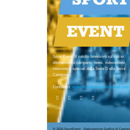
Sport Event, il salotto televisivo sul calcio
dilettantistico campano: news, videosintesi,
interviste e speciali dalla Serie D alla Terza
Categoria.
Contattaci:
redazione.sportevent@gmail.com
© 2026 SportEvent - Elaborazione Grafica di Castres