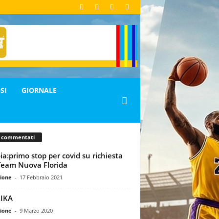
SI
GIORNALE
ù commentati
ia:primo stop per covid su richiesta
Team Nuova Florida
ione
-
17 Febbraio 2021
IKA
ione
-
9 Marzo 2020