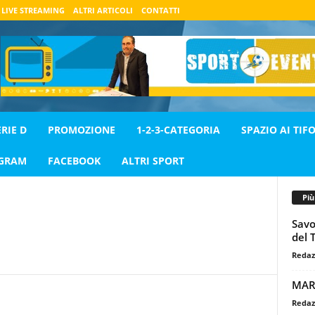
LIVE STREAMING
ALTRI ARTICOLI
CONTATTI
ERIE D
PROMOZIONE
1-2-3-CATEGORIA
SPAZIO AI TIFO
AGRAM
FACEBOOK
ALTRI SPORT
Pi
Savo
del 
Redaz
MAR
Redaz