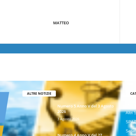
MATTEO
ALTRE NOTIZIE
CA
GIOR
Numero 5 Anno V del 3 Agosto
2026
Altri 
3 Agosto 2026
SPAZ
Serie
Numero 4 Anno V del 27