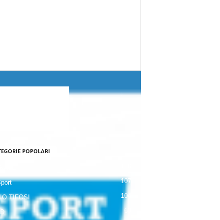
TEGORIE POPOLARI
120
NALE
107
Sport
104
IO TIFOSI
63
 D