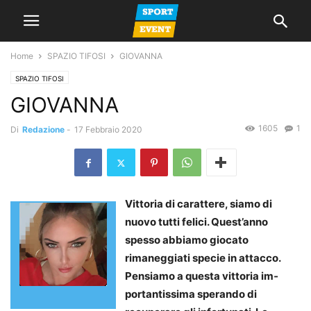
Home
SPAZIO TIFOSI
GIOVANNA
SPAZIO TIFOSI
GIOVANNA
1605
1
Di
Redazione
-
17 Febbraio 2020
Vittoria di carattere, siamo di
nuovo tutti felici. Quest’anno
spesso abbiamo giocato
rimaneggiati specie in attacco.
Pensiamo a questa vittoria im­
portantissima sperando di