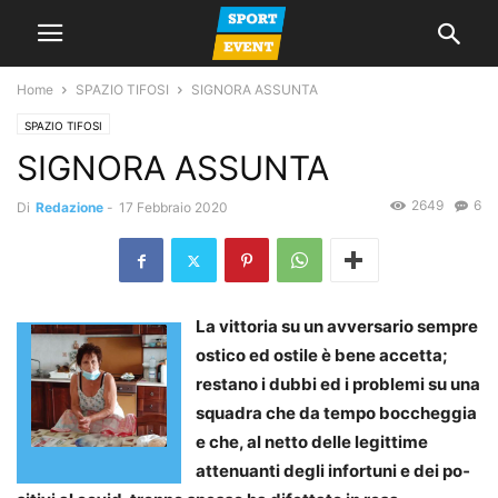
Home
SPAZIO TIFOSI
SIGNORA ASSUNTA
SPAZIO TIFOSI
SIGNORA ASSUNTA
2649
6
Di
Redazione
-
17 Febbraio 2020
La vittoria su un avversario sempre
ostico ed ostile è bene accetta;
restano i dubbi ed i problemi su una
squadra che da tempo boccheggia
e che, al netto delle legittime
attenuanti degli infortuni e dei po­