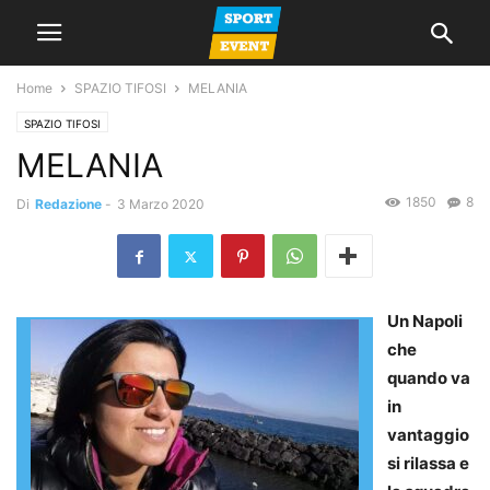
Home
SPAZIO TIFOSI
MELANIA
SPAZIO TIFOSI
MELANIA
1850
8
Di
Redazione
-
3 Marzo 2020
Un Napoli
che
quando va
in
vantaggio
si rilassa e