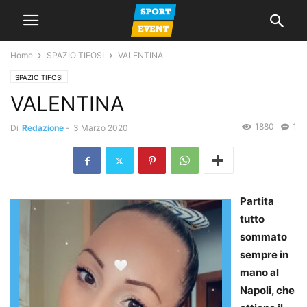
Home
SPAZIO TIFOSI
VALENTINA
SPAZIO TIFOSI
VALENTINA
1880
1
Di
Redazione
-
3 Marzo 2020
Partita
tutto
sommato
sempre in
mano al
Napoli, che