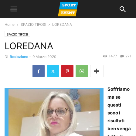
Home
SPAZIO TIFOSI
LOREDANA
SPAZIO TIFOSI
LOREDANA
1477
271
Di
Redazione
-
9 Marzo 2020
Soffriamo
ma se
questi
sono i
risultati
ben venga