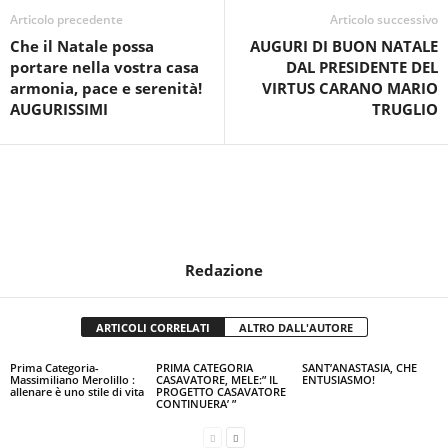
Articolo precedente
Articolo successivo
Che il Natale possa
AUGURI DI BUON NATALE
portare nella vostra casa
DAL PRESIDENTE DEL
armonia, pace e serenità!
VIRTUS CARANO MARIO
AUGURISSIMI
TRUGLIO
Redazione
ARTICOLI CORRELATI
ALTRO DALL'AUTORE
Prima Categoria-
PRIMA CATEGORIA
SANT’ANASTASIA, CHE
Massimiliano Merolillo :
CASAVATORE, MELE:” IL
ENTUSIASMO!
allenare è uno stile di vita
PROGETTO CASAVATORE
CONTINUERA’ ”