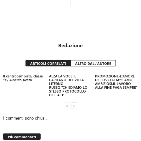
Redazione
ARTICOLI CORRELATI
ALTRO DALL'AUTORE
ll centrocampista, classe
ALZA LA VOCE IL
PROMOZIONE-L’AMORE
’96, Alberto Aveta
CAPITANO DEL VILLA
DEL DS CEGLIA:”SIAMO
LITERNO
AMBIZIOSI.IL LAVORO
RUSSO:”CHIEDIAMO LO
ALLA FINE PAGA SEMPRE”
STESSO PROTOCOLLO
DELLA D”
I commenti sono chiusi.
Più commentati