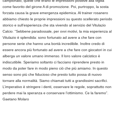
campionato, quelle che erano le impressioni positive alla vigilia
come favorito del girone A di promozione. Poi, purtroppo, la sosta
forzata causa la grave emergenza epidemica. Al trainer rosanero
abbiamo chiesto le proprie impressioni su questo scellerato periodo
storico e sull’esperienza che sta vivendo al servizio del Vitulazio
Calcio: “Sebbene paradossale, per ovvi motivi, la mia esperienza al
Vitulazio è splendida: sono fortunato ad avere a che fare con
persone serie che hanno una bontà incredibile. Inoltre credo di
essere ancora più fortunato ad avere a che fare con giocatori in cui
alberga un valore umano immenso. Il loro valore calcistico è
indiscutibile. Speriamo soltanto ci facciano riprendere presto in
modo da poter fare in modo pieno ciò che più amiamo. In questo
senso sono più che fiducioso che presto tutto possa di nuovo
tornare alla normalità. Siamo chiamati tutti a grandissimi sacrifici.
L’imperativo è stringere i denti, osservare le regole, soprattutto non
perdere mai la speranza e conservare l’ottimismo. Ce la faremo”.
Gaetano Molaro