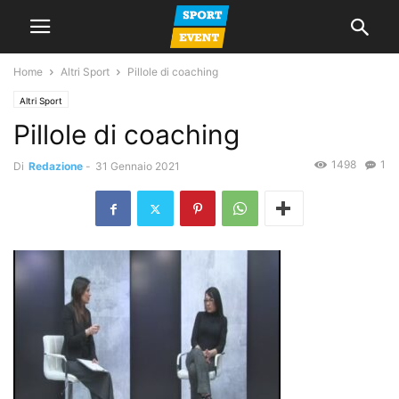
Home
Altri Sport
Pillole di coaching
Altri Sport
Pillole di coaching
1498
1
Di
Redazione
-
31 Gennaio 2021