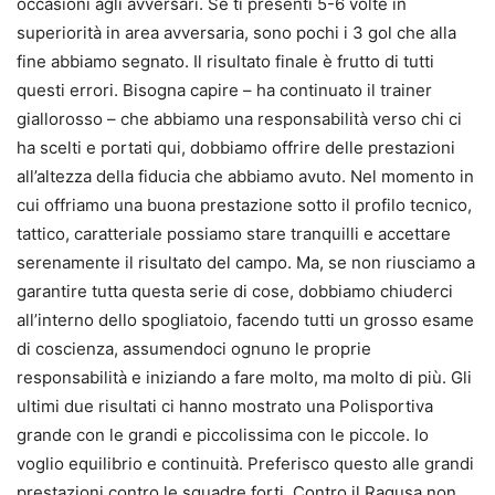
occasioni agli avversari. Se ti presenti 5-6 volte in
superiorità in area avversaria, sono pochi i 3 gol che alla
fine abbiamo segnato. Il risultato finale è frutto di tutti
questi errori. Bisogna capire – ha continuato il trainer
giallorosso – che abbiamo una responsabilità verso chi ci
ha scelti e portati qui, dobbiamo offrire delle prestazioni
all’altezza della fiducia che abbiamo avuto. Nel momento in
cui offriamo una buona prestazione sotto il profilo tecnico,
tattico, caratteriale possiamo stare tranquilli e accettare
serenamente il risultato del campo. Ma, se non riusciamo a
garantire tutta questa serie di cose, dobbiamo chiuderci
all’interno dello spogliatoio, facendo tutti un grosso esame
di coscienza, assumendoci ognuno le proprie
responsabilità e iniziando a fare molto, ma molto di più. Gli
ultimi due risultati ci hanno mostrato una Polisportiva
grande con le grandi e piccolissima con le piccole. Io
voglio equilibrio e continuità. Preferisco questo alle grandi
prestazioni contro le squadre forti. Contro il Ragusa non