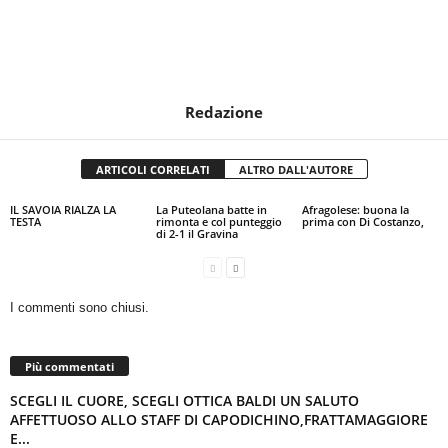
Redazione
ARTICOLI CORRELATI
ALTRO DALL'AUTORE
IL SAVOIA RIALZA LA
La Puteolana batte in
Afragolese: buona la
TESTA
rimonta e col punteggio
prima con Di Costanzo,
di 2-1 il Gravina
I commenti sono chiusi.
Più commentati
SCEGLI IL CUORE, SCEGLI OTTICA BALDI UN SALUTO
AFFETTUOSO ALLO STAFF DI CAPODICHINO,FRATTAMAGGIORE
E...