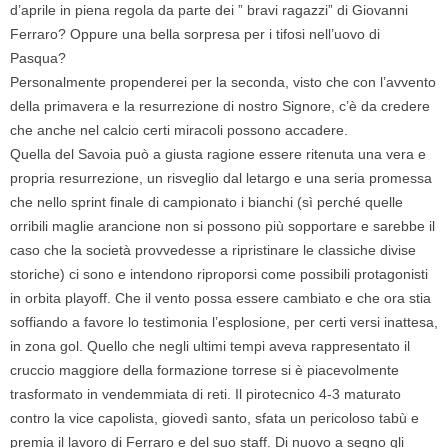
d’aprile in piena regola da parte dei ” bravi ragazzi” di Giovanni
Ferraro? Oppure una bella sorpresa per i tifosi nell’uovo di
Pasqua?
Personalmente propenderei per la seconda, visto che con l’avvento
della primavera e la resurrezione di nostro Signore, c’è da credere
che anche nel calcio certi miracoli possono accadere.
Quella del Savoia può a giusta ragione essere ritenuta una vera e
propria resurrezione, un risveglio dal letargo e una seria promessa
che nello sprint finale di campionato i bianchi (sì perché quelle
orribili maglie arancione non si possono più sopportare e sarebbe il
caso che la società provvedesse a ripristinare le classiche divise
storiche) ci sono e intendono riproporsi come possibili protagonisti
in orbita playoff. Che il vento possa essere cambiato e che ora stia
soffiando a favore lo testimonia l’esplosione, per certi versi inattesa,
in zona gol. Quello che negli ultimi tempi aveva rappresentato il
cruccio maggiore della formazione torrese si è piacevolmente
trasformato in vendemmiata di reti. Il pirotecnico 4-3 maturato
contro la vice capolista, giovedì santo, sfata un pericoloso tabù e
premia il lavoro di Ferraro e del suo staff. Di nuovo a segno gli