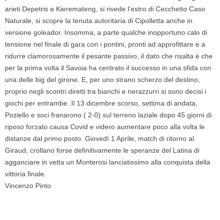
arieti Depetris e Kieremateng, si rivede l’estro di Cecchetto Caso
Naturale, si scopre la tenuta autoritaria di Cipolletta anche in
versione goleador. Insomma, a parte qualche inopportuno calo di
tensione nel finale di gara con i pontini, pronti ad approfittare e a
ridurre clamorosamente il pesante passivo, il dato che risalta è che
per la prima volta il Savoia ha centrato il successo in una sfida con
una delle big del girone. E, per uno strano scherzo del destino,
proprio negli scontri diretti tra bianchi e nerazzurri si sono decisi i
giochi per entrambe. Il 13 dicembre scorso, settima di andata,
Poziello e soci franarono ( 2-0) sul terreno laziale dopo 45 giorni di
riposo forzato causa Covid e videro aumentare poco alla volta le
distanze dal primo posto. Giovedì 1 Aprile, match di ritorno al
Giraud, crollano forse definitivamente le speranze del Latina di
agganciare in vetta un Monterosi lanciatissimo alla conquista della
vittoria finale.
Vincenzo Pinto