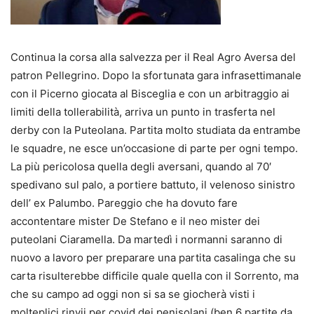
Continua la corsa alla salvezza per il Real Agro Aversa del
patron Pellegrino. Dopo la sfortunata gara infrasettimanale
con il Picerno giocata al Bisceglia e con un arbitraggio ai
limiti della tollerabilità, arriva un punto in trasferta nel
derby con la Puteolana. Partita molto studiata da entrambe
le squadre, ne esce un’occasione di parte per ogni tempo.
La più pericolosa quella degli aversani, quando al 70′
spedivano sul palo, a portiere battuto, il velenoso sinistro
dell’ ex Palumbo. Pareggio che ha dovuto fare
accontentare mister De Stefano e il neo mister dei
puteolani Ciaramella. Da martedì i normanni saranno di
nuovo a lavoro per preparare una partita casalinga che su
carta risulterebbe difficile quale quella con il Sorrento, ma
che su campo ad oggi non si sa se giocherà visti i
molteplici rinvii per covid dei penisolani (ben 6 partite da