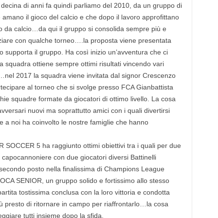
ecina di anni fa quindi parliamo del 2010, da un gruppo di
 amano il gioco del calcio e che dopo il lavoro approfittano
po da calcio…da qui il gruppo si consolida sempre più e
niziare con qualche torneo….la proposta viene presentata
 supporta il gruppo. Ha così inizio un’avventura che ci
la squadra ottiene sempre ottimi risultati vincendo vari
…nel 2017 la squadra viene invitata dal signor Crescenzo
ecipare al torneo che si svolge presso FCA Gianbattista
ie squadre formate da giocatori di ottimo livello. La cosa
versari nuovi ma soprattutto amici con i quali divertirsi
e a noi ha coinvolto le nostre famiglie che hanno
AR SOCCER 5 ha raggiunto ottimi obiettivi tra i quali per due
di capocannoniere con due giocatori diversi Battinelli
 secondo posto nella finalissima di Champions League
BOCA SENIOR, un gruppo solido e fortissimo allo stesso
tita tostissima conclusa con la loro vittoria e condotta
presto di ritornare in campo per riaffrontarlo…la cosa
eggiare tutti insieme dopo la sfida.