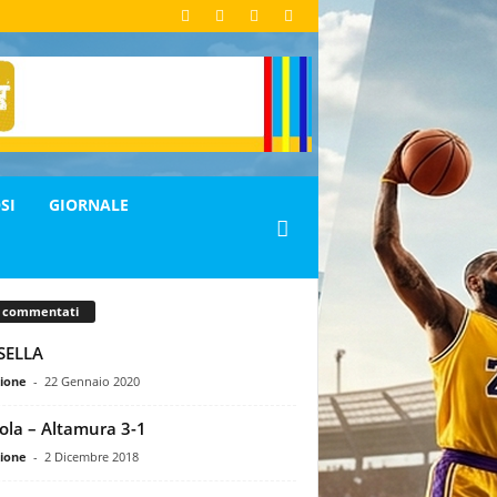
SI
GIORNALE
ù commentati
SELLA
ione
-
22 Gennaio 2020
ola – Altamura 3-1
ione
-
2 Dicembre 2018