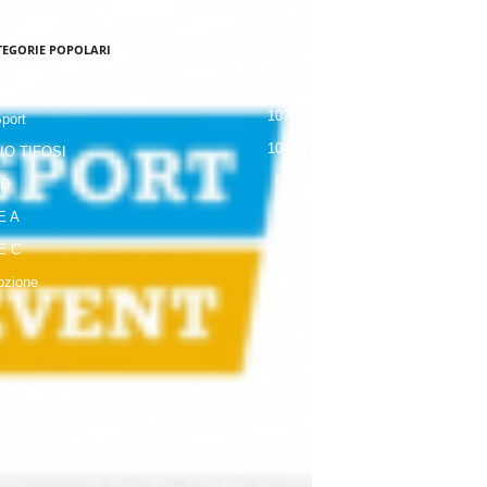
TEGORIE POPOLARI
120
NALE
107
Sport
104
IO TIFOSI
63
 D
42
E A
19
E C
18
zione