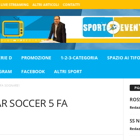
LIVE STREAMING
ALTRI ARTICOLI
CONTATTI
ERIE D
PROMOZIONE
1-2-3-CATEGORIA
SPAZIO AI TIFO
AGRAM
FACEBOOK
ALTRI SPORT
 FA SOGNARE!
Pi
ROS
AR SOCCER 5 FA
Redaz
SS N
Redaz