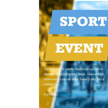
Sport Event, il salotto televisivo sul calcio
dilettantistico campano: news, videosintesi,
interviste e speciali dalla Serie D alla Terza
Categoria.
Contattaci:
redazione.sportevent@gmail.com