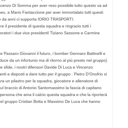
scenzo Di Somma per aver reso possibile tutto questo va ad
rneo, a Mario Fantaccione per aver immortalato tutti questi
he da anni ci supporta IORIO TRASPORTI.
 il presidente di questa squadra e ringrazio tutti i
aboratori i due vice presidentI Tiziano Sassone e Carmine
 e Passaro Giovanni il futuro, i bomber Gennaro Battinelli e
ce da un infortunio ma di ritorno al più presto nel gruppo)
le sfide, i nostri difensori Davide Di Luca e Vincenzo
 e disposti a dare tutto per il gruppo . Pietro D’Onofrio si
a un pilastro per la squadra, giocatore e allenatore di
l braccio di Antonio Santomassimo la fascia di capitano
ersona che ama il calcio questa squadra e che la riporterà
nesti del gruppo Cristian Botta e Massimo De Luca che hanno