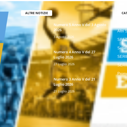
ALTRE NOTIZIE
CA
GIOR
Numero 5 Anno V del 3 Agosto
2026
Altri 
3 Agosto 2026
SPAZ
Serie
Numero 4 Anno V del 27
Luglio 2026
SERI
27 Luglio 2026
SERI
Promo
Numero 3 Anno V del 21
Luglio 2026
21 Luglio 2026