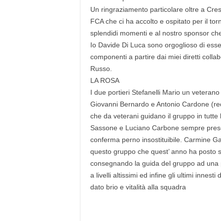
Un ringraziamento particolare oltre a Cre
FCA che ci ha accolto e ospitato per il to
splendidi momenti e al nostro sponsor c
Io Davide Di Luca sono orgoglioso di essere
componenti a partire dai miei diretti coll
Russo.
LA ROSA
I due portieri Stefanelli Mario un veterano
Giovanni Bernardo e Antonio Cardone (redu
che da veterani guidano il gruppo in tutte 
Sassone e Luciano Carbone sempre presenti
conferma perno insostituibile. Carmine Gar
questo gruppo che quest’ anno ha posto su
consegnando la guida del gruppo ad una p
a livelli altissimi ed infine gli ultimi in
dato brio e vitalità alla squadra