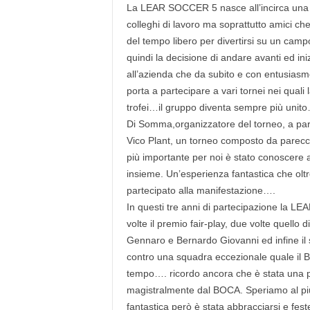
La LEAR SOCCER 5 nasce all’incirca una d
r
i
colleghi di lavoro ma soprattutto amici che
o
del tempo libero per divertirsi su un cam
F
quindi la decisione di andare avanti ed i
a
all’azienda che da subito e con entusiasmo
n
porta a partecipare a vari tornei nei quali 
t
trofei…il gruppo diventa sempre più unito
a
Di Somma,organizzatore del torneo, a part
c
c
Vico Plant, un torneo composto da parecch
i
più importante per noi è stato conoscere av
o
insieme. Un’esperienza fantastica che oltr
n
partecipato alla manifestazione….
e
In questi tre anni di partecipazione la LE
volte il premio fair-play, due volte quello 
Gennaro e Bernardo Giovanni ed infine il
contro una squadra eccezionale quale il 
tempo…. ricordo ancora che è stata una par
magistralmente dal BOCA. Speriamo al più 
fantastica però è stata abbracciarsi e fest