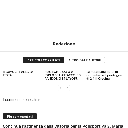
Redazione
ARTICOLI CORRELATI
ALTRO DALL'AUTORE
IL SAVOIA RIALZA LA
RISORGE IL SAVOIA,
La Puteolana batte in
TESTA
ESPLODE L’ATTACCO E SI
rimonta e col punteggio
RIVEDONO I PLAYOFF.
di 2-1 il Gravina
I commenti sono chiusi.
Più commentati
Continua l’astinenza dalla vittoria per la Polisportiva S. Maria