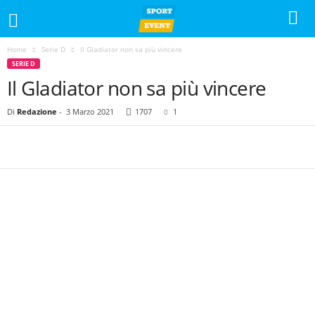
Home
Serie D
Il Gladiator non sa più vincere
SERIE D
Il Gladiator non sa più vincere
Di
Redazione
-
3 Marzo 2021
1707
1