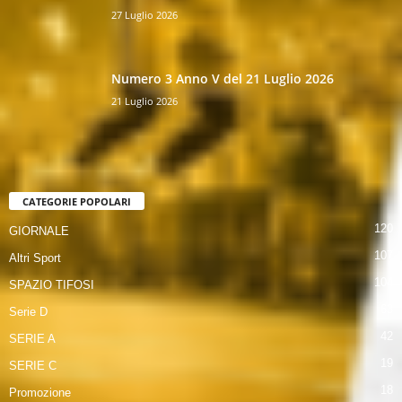
27 Luglio 2026
Numero 3 Anno V del 21 Luglio 2026
21 Luglio 2026
CATEGORIE POPOLARI
120
GIORNALE
107
Altri Sport
104
SPAZIO TIFOSI
63
Serie D
42
SERIE A
19
SERIE C
18
Promozione