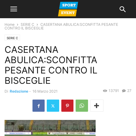
Home
SERIE C
CASERTANA ABULICA:SCONFITTA PESANTE
CONTRO IL BISCEGLIE
SERIE C
CASERTANA
ABULICA:SCONFITTA
PESANTE CONTRO IL
BISCEGLIE
13791
27
Di
Redazione
-
16 Marzo 2021