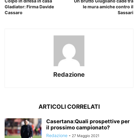
Colpo in difesa in casa
Un brutto Giugliano cade tra
Gladiator: Firma Davide
le mura amiche contro il
Cassaro
Sassari
Redazione
ARTICOLI CORRELATI
Casertana:Quali prospettive per
il prossimo campionato?
Redazione
-
27 Maggio 2021