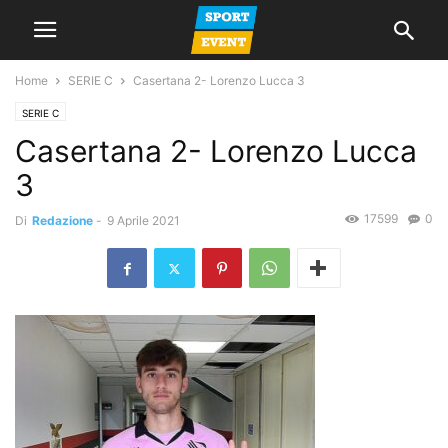
Home
SERIE C
Casertana 2- Lorenzo Lucca 3
SERIE C
Casertana 2- Lorenzo Lucca
3
17599
0
Di
Redazione
-
9 Aprile 2021