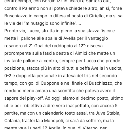
centrocampo, con Bordin Izzilo, Icardi e Santoro out,
contro il Palermo non si poteva chiedere altro, ah si, forse
Buschiazzo in campo in difesa al posto di Ciriello, ma si sa
le vie del “minutaggio sono infinite”….
Pronto via, Lucca, sfrutta in pieno la sua stazza fisica e
mette il pallone alle spalle di Avella per il vantaggio
rosanero al 2′. Goal del raddoppio al 12”: discesa
prorompente sulla fascia destra di Almici che mette un
invitante pallone al centro, sempre per Lucca che prende
posizione, stacca più in alto di tutti e beffa Avella in uscita,
0-2 e doppietta personale in attesa del tris nel secondo
tempo, con gol di Cuppone e nel finale di Buschiazzo, che
rendono meno amara una sconfitta che poteva avere il
sapore dei play-off. Ad oggi, siamo al decimo posto, ultimo
utile per l’obiettivo a dire vero inaspettato, con ancora 5
partite, ma con un calendario tosto assai, tra Juve Stabia,
Catania, trasferta a Monopoli, ci sarà da soffrire, ma la
mente va a Lunedi 12 Aprile, in quel di Viterbo, per