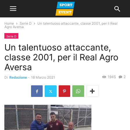
Home
Serie D
Un talentuoso attaccante, classe 2001, per il Real
Agro Aversa
Serie D
Un talentuoso attaccante,
classe 2001, per il Real Agro
Aversa
1945
2
Di
Redazione
-
18 Marzo 2021