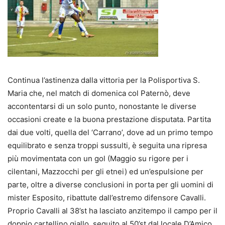
Continua l’astinenza dalla vittoria per la Polisportiva S.
Maria che, nel match di domenica col Paternò, deve
accontentarsi di un solo punto, nonostante le diverse
occasioni create e la buona prestazione disputata. Partita
dai due volti, quella del ‘Carrano’, dove ad un primo tempo
equilibrato e senza troppi sussulti, è seguita una ripresa
più movimentata con un gol (Maggio su rigore per i
cilentani, Mazzocchi per gli etnei) ed un’espulsione per
parte, oltre a diverse conclusioni in porta per gli uomini di
mister Esposito, ribattute dall’estremo difensore Cavalli.
Proprio Cavalli al 38’st ha lasciato anzitempo il campo per il
doppio cartellino giallo, seguito al 50’st dal locale D’Amico.