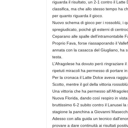
riguarda il risultato, un 2-1 contro il Lat
r
classifica, ma che allo stesso tempo ha ch
i
o
per quanto riguarda il gioco.
F
Nuovo schema di gioco per i rossoblù, i q
a
spregiudicato, poiché gli esterni di centr
n
Ceparano alle spalle dell’intramontabile F
t
Proprio Fava, forse riassaporando il Vallef
a
annata con la casacca del Giugliano, ha su
c
testa.
c
i
L’Afragolese ha dovuto però ringraziare il
o
ripetuti miracoli ha permesso di portare in
n
Per la cronaca il Latte Dolce aveva raggiu
e
Scotto, mentre il gol della vittoria rossoblù
Una vittoria che ha permesso all’Afragolese
Nuova Florida, dando così respiro in vista 
bruttissimo 6-2 subito contro il Lanusei la
stagione la panchina a Giovanni Masecch
Adesso con alla guida un tecnico dall’eno
provare a dare continuità ai risultati posi