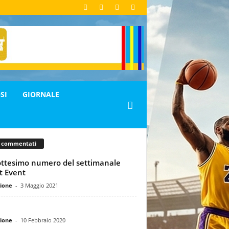
SI
GIORNALE
ù commentati
ottesimo numero del settimanale
t Event
ione
-
3 Maggio 2021
ione
-
10 Febbraio 2020