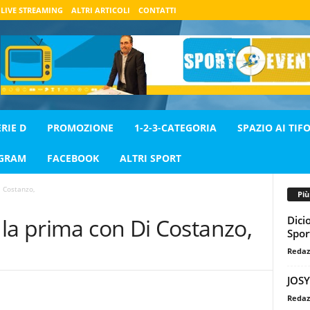
LIVE STREAMING
ALTRI ARTICOLI
CONTATTI
ERIE D
PROMOZIONE
1-2-3-CATEGORIA
SPAZIO AI TIFO
AGRAM
FACEBOOK
ALTRI SPORT
i Costanzo,
Pi
Dici
la prima con Di Costanzo,
Spor
Redaz
JOSY
Redaz