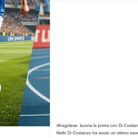
r
n
a
l
i
s
t
i
c
a
d
i
r
e
t
t
a
d
a
Afragolese: buona la prima con Di Costan
M
Nello Di Costanzo ha avuto un ottimo esor
a