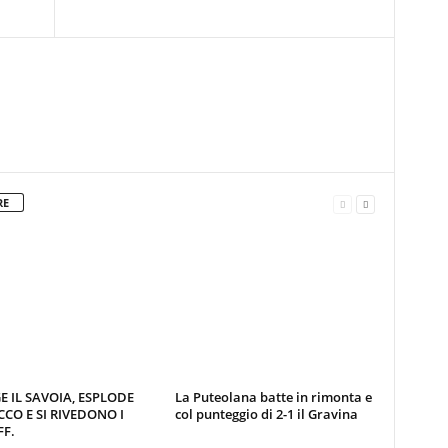
RE
E IL SAVOIA, ESPLODE
La Puteolana batte in rimonta e
CCO E SI RIVEDONO I
col punteggio di 2-1 il Gravina
F.