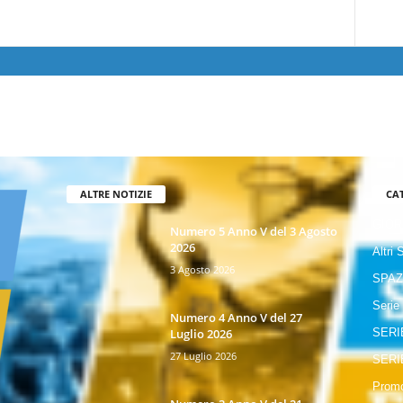
ALTRE NOTIZIE
CA
GIOR
Numero 5 Anno V del 3 Agosto
2026
Altri 
3 Agosto 2026
SPAZ
Serie
Numero 4 Anno V del 27
Luglio 2026
SERI
27 Luglio 2026
SERI
Promo