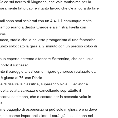
te Dolce sul neutro di Mugnano, che vale tantissimo per la
iaramente fatto capire il tanto lavoro che c’è ancora da fare
uali sono stati schierati con un 4-4-1-1 comunque molto
ocampo erano a destra Energe e a sinistra Faella con
ava.
uoco, stadio che lo ha visto protagonista di una fantastica
bito sbloccato la gara al 2’ minuto con un preciso colpo di
 suo esperto estremo difensore Sorrentino, che con i suoi
 porto il successo.
nto il pareggio al 53’ con un rigore generoso realizzato da
 è giunto al 76’ con Riccio.
 di risalire la classifica, superando Nola, Gladiator e
della volata salvezza e cancellando soprattutto il
 scorsa settimana, che è costato per la seconda volta in
ia.
rme bagaglio di esperienza si può solo migliorare e si deve
tivi, un esame importantissimo ci sarà già in settimana nel