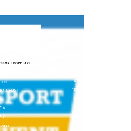
TEGORIE POPOLARI
120
NALE
107
Sport
104
IO TIFOSI
63
 D
42
E A
19
E C
18
zione