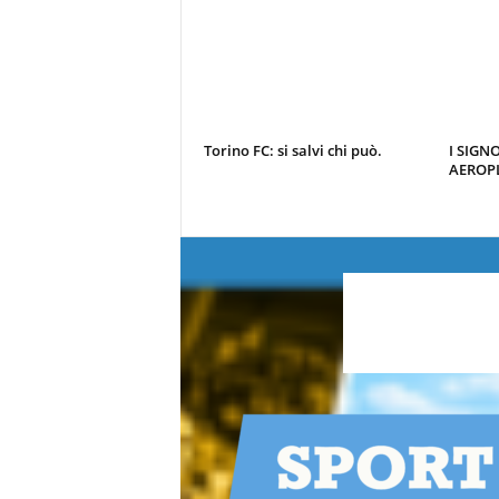
Torino FC: si salvi chi può.
I SIGN
AEROP