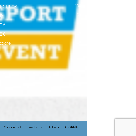
104
IO TIFOSI
63
 D
42
E A
19
E C
18
zione
nt Channel YT
Facebook
Admin
GIORNALE