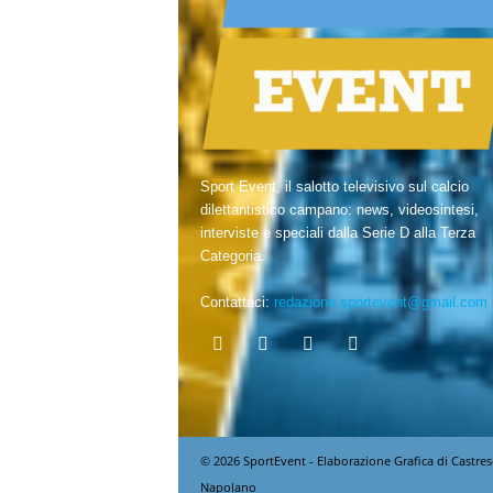
Sport Event, il salotto televisivo sul calcio
dilettantistico campano: news, videosintesi,
interviste e speciali dalla Serie D alla Terza
Categoria.
Contattaci:
redazione.sportevent@gmail.com
© 2026 SportEvent - Elaborazione Grafica di Castres
Napolano