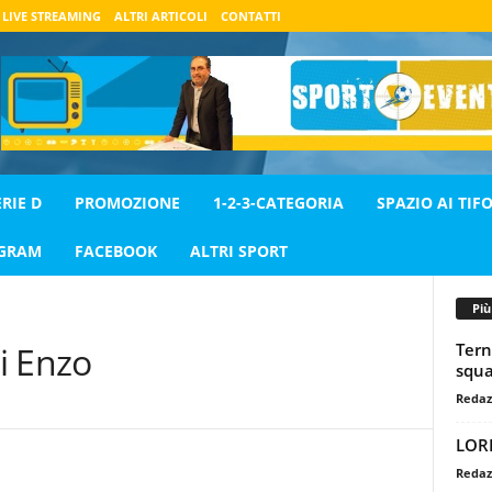
LIVE STREAMING
ALTRI ARTICOLI
CONTATTI
ERIE D
PROMOZIONE
1-2-3-CATEGORIA
SPAZIO AI TIFO
AGRAM
FACEBOOK
ALTRI SPORT
Pi
Tern
i Enzo
squa
Redaz
LOR
Redaz