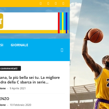
SI
GIORNALE
ù commentati
ana, la più bella sei tu. La migliore
dra della C sbarca in serie...
ione
-
9 Aprile 2021
ENZO
ione
-
10 Febbraio 2020