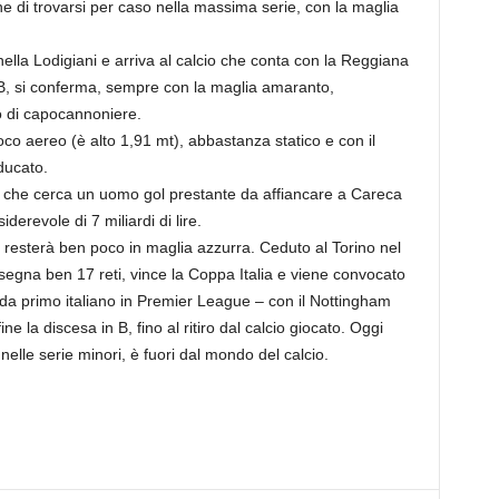
ne di trovarsi per caso nella massima serie, con la maglia
lla Lodigiani e arriva al calcio che conta con la Reggiana
 B, si conferma, sempre con la maglia amaranto,
lo di capocannoniere.
oco aereo (è alto 1,91 mt), abbastanza statico e con il
ducato.
i, che cerca un uomo gol prestante da affiancare a Careca
derevole di 7 miliardi di lire.
resterà ben poco in maglia azzurra. Ceduto al Torino nel
segna ben 17 reti, vince la Coppa Italia e viene convocato
 da primo italiano in Premier League – con il Nottingham
ne la discesa in B, fino al ritiro dal calcio giocato. Oggi
elle serie minori, è fuori dal mondo del calcio.