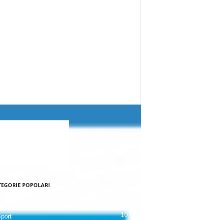
TEGORIE POPOLARI
120
NALE
107
Sport