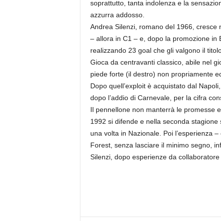
soprattutto, tanta indolenza e la sensazio
azzurra addosso.
Andrea Silenzi, romano del 1966, cresce ne
– allora in C1 – e, dopo la promozione in
realizzando 23 goal che gli valgono il tito
Gioca da centravanti classico, abile nel gi
piede forte (il destro) non propriamente e
Dopo quell’exploit è acquistato dal Napol
dopo l’addio di Carnevale, per la cifra consi
Il pennellone non manterrà le promesse e 
1992 si difende e nella seconda stagione 
una volta in Nazionale. Poi l’esperienza –
Forest, senza lasciare il minimo segno, infi
Silenzi, dopo esperienze da collaboratore n