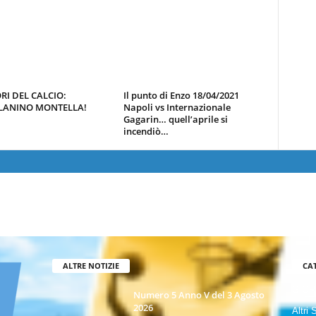
ORI DEL CALCIO:
Il punto di Enzo 18/04/2021
LANINO MONTELLA!
Napoli vs Internazionale
Gagarin… quell’aprile si
incendiò…
ALTRE NOTIZIE
CA
GIOR
Numero 5 Anno V del 3 Agosto
2026
Altri 