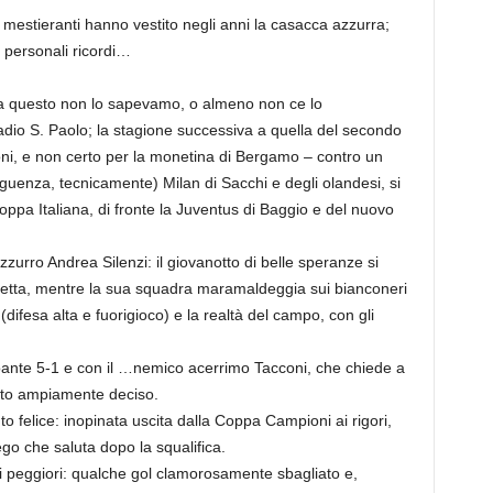
i mestieranti hanno vestito negli anni la casacca azzurra;
ei personali ricordi…
, ma questo non lo sapevamo, o almeno non ce lo
io S. Paolo; la stagione successiva a quella del secondo
oni, e non certo per la monetina di Bergamo – contro un
uenza, tecnicamente) Milan di Sacchi e degli olandesi, si
ppa Italiana, di fronte la Juventus di Baggio e del nuovo
zurro Andrea Silenzi: il giovanotto di belle speranze si
etta, mentre la sua squadra maramaldeggia sui bianconeri
e (difesa alta e fuorigioco) e la realtà del campo, con gli
ante 5-1 e con il …nemico acerrimo Tacconi, che chiede a
tato ampiamente deciso.
to felice: inopinata uscita dalla Coppa Campioni ai rigori,
o che saluta dopo la squalifica.
a i peggiori: qualche gol clamorosamente sbagliato e,