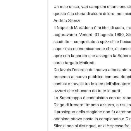
r
Un mito unico, vari campioni e tanti onest
i
questa è la storia di alcuni di loro, nei mi
o
Andrea Silenzi
F
Il Napoli di Maradona è ai titoli di coda
a
n
auguravamo. Venerdì 31 agosto 1990, Stad
t
scudetto – conquistato a spizzichi e bocc
a
super (sia economicamente che, di conseg
c
apre con la partita che assegna la Superco
c
corso targato Maifredi.
i
Da favola l’esordio del nuovo attaccante az
o
presenta al nuovo pubblico con una doppi
n
e
confusi e travolti tra le idee dell’allenator
azzurri che sbucano da tutte le parti.
La Supercoppa è conquistata con un robo
Diego di frenare l’impeto azzurro, a risul
Il prosieguo della stagione non fu altrettan
anonimo ottavo posto in campionato e Dieg
Silenzi non si distingue, anzi è spesso fr