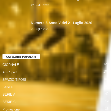
27 Luglio 2026
Numero 3 Anno V del 21 Luglio 2026
21 Luglio 2026
CATEGORIE POPOLARI
120
GIORNALE
107
Altri Sport
104
SPAZIO TIFOSI
63
Serie D
42
SERIE A
19
SERIE C
18
Promozione