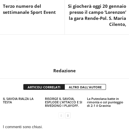
Terzo numero del
Si giocherà oggi 20 gennaio
settimanale Sport Event
presso il campo ‘Lorenzon’
la gara Rende-Pol. S. Maria
Cilento,
Redazione
ARTICOLI CORRELATI
ALTRO DALL'AUTORE
IL SAVOIA RIALZA LA
RISORGE IL SAVOIA,
La Puteolana batte in
TESTA
ESPLODE L’ATTACCO E SI
rimonta e col punteggio
RIVEDONO I PLAYOFF.
di 2-1 il Gravina
I commenti sono chiusi.