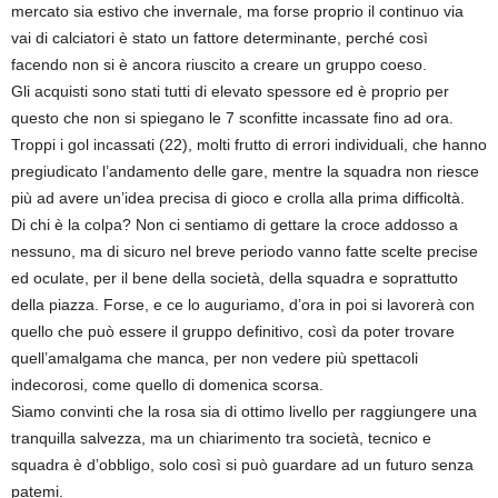
mercato sia estivo che invernale, ma forse proprio il continuo via
vai di calciatori è stato un fattore determinante, perché così
facendo non si è ancora riuscito a creare un gruppo coeso.
Gli acquisti sono stati tutti di elevato spessore ed è proprio per
questo che non si spiegano le 7 sconfitte incassate fino ad ora.
Troppi i gol incassati (22), molti frutto di errori individuali, che hanno
pregiudicato l’andamento delle gare, mentre la squadra non riesce
più ad avere un’idea precisa di gioco e crolla alla prima difficoltà.
Di chi è la colpa? Non ci sentiamo di gettare la croce addosso a
nessuno, ma di sicuro nel breve periodo vanno fatte scelte precise
ed oculate, per il bene della società, della squadra e soprattutto
della piazza. Forse, e ce lo auguriamo, d’ora in poi si lavorerà con
quello che può essere il gruppo definitivo, così da poter trovare
quell’amalgama che manca, per non vedere più spettacoli
indecorosi, come quello di domenica scorsa.
Siamo convinti che la rosa sia di ottimo livello per raggiungere una
tranquilla salvezza, ma un chiarimento tra società, tecnico e
squadra è d’obbligo, solo così si può guardare ad un futuro senza
patemi.