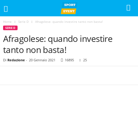
Home
Serie D
Afragolese: quando investire tanto non basta!
SERIE D
Afragolese: quando investire
tanto non basta!
Di
Redazione
-
20 Gennaio 2021
16895
25