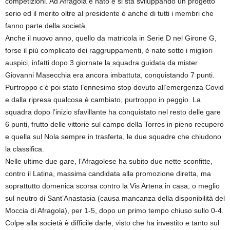
competizioni. Ad Afragola è nato e si sta sviluppando un progetto
serio ed il merito oltre al presidente è anche di tutti i membri che
fanno parte della società.
Anche il nuovo anno, quello da matricola in Serie D nel Girone G,
forse il più complicato dei raggruppamenti, è nato sotto i migliori
auspici, infatti dopo 3 giornate la squadra guidata da mister
Giovanni Masecchia era ancora imbattuta, conquistando 7 punti.
Purtroppo c’è poi stato l’ennesimo stop dovuto all’emergenza Covid
e dalla ripresa qualcosa è cambiato, purtroppo in peggio. La
squadra dopo l’inizio sfavillante ha conquistato nel resto delle gare
6 punti, frutto delle vittorie sul campo della Torres in pieno recupero
e quella sul Nola sempre in trasferta, le due squadre che chiudono
la classifica.
Nelle ultime due gare, l’Afragolese ha subito due nette sconfitte,
contro il Latina, massima candidata alla promozione diretta, ma
soprattutto domenica scorsa contro la Vis Artena in casa, o meglio
sul neutro di Sant’Anastasia (causa mancanza della disponibilità del
Moccia di Afragola), per 1-5, dopo un primo tempo chiuso sullo 0-4.
Colpe alla società è difficile darle, visto che ha investito e tanto sul