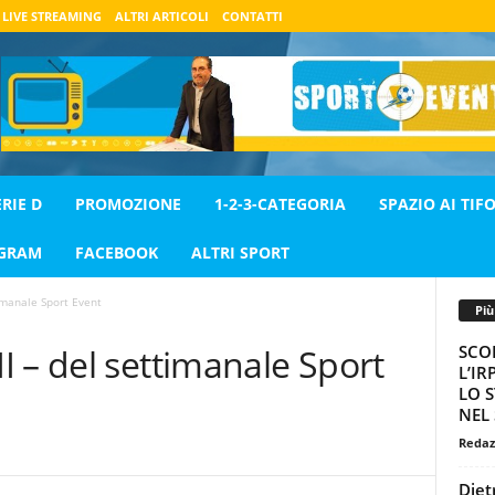
LIVE STREAMING
ALTRI ARTICOLI
CONTATTI
ERIE D
PROMOZIONE
1-2-3-CATEGORIA
SPAZIO AI TIFO
AGRAM
FACEBOOK
ALTRI SPORT
imanale Sport Event
Pi
SCO
 – del settimanale Sport
L’IR
LO S
NEL
Redaz
Diet