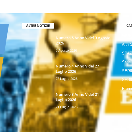
ALTRE NOTIZIE
CA
GIOR
Numero 5 Anno V del 3 Agosto
2026
Altri 
3 Agosto 2026
SPAZ
Serie
Numero 4 Anno V del 27
Luglio 2026
SERI
27 Luglio 2026
SERI
Promo
Numero 3 Anno V del 21
Luglio 2026
21 Luglio 2026