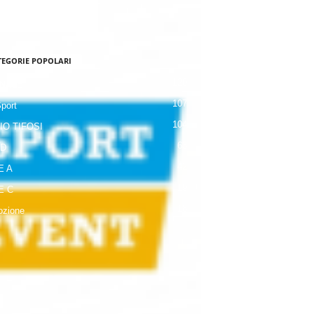
TEGORIE POPOLARI
120
NALE
107
Sport
104
IO TIFOSI
63
 D
42
E A
19
E C
18
zione