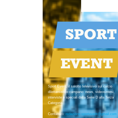
Sport Event, il salotto televisivo sul calcio
dilettantistico campano: news, videosintesi,
interviste e speciali dalla Serie D alla Terza
Categoria.
Contattaci:
redazione.sportevent@gmail.com