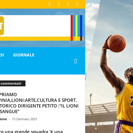
SI
GIORNALE
ù commentati
PRIAMO
PINIA,LIONI:ARTE,CULTURA E SPORT.
TORICO DIRIGENTE PETITO :”IL LIONI
 SANGUE”
ione
-
15 Gennaio 2021
ro una grande squadra ‘è una