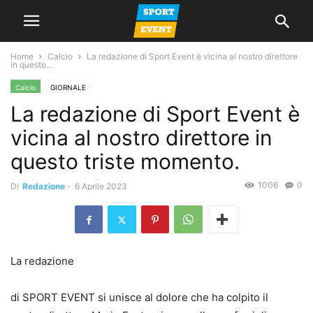
Home
Calcio
La redazione di Sport Event è vicina al nostro direttore
in questo...
Calcio
GIORNALE
La redazione di Sport Event è
vicina al nostro direttore in
questo triste momento.
1006
0
Di
Redazione
-
6 Aprile 2023
La redazione
di SPORT EVENT si unisce al dolore che ha colpito il