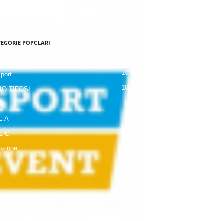
TEGORIE POPOLARI
120
NALE
107
Sport
104
IO TIFOSI
63
 D
42
E A
19
E C
18
zione