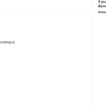
Il p
Bene
Redaz
GIORNALE