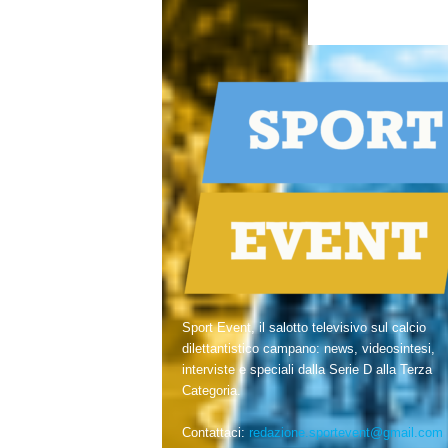
Sport Event, il salotto televisivo sul calcio
dilettantistico campano: news, videosintesi,
interviste e speciali dalla Serie D alla Terza
Categoria.
Contattaci:
redazione.sportevent@gmail.com