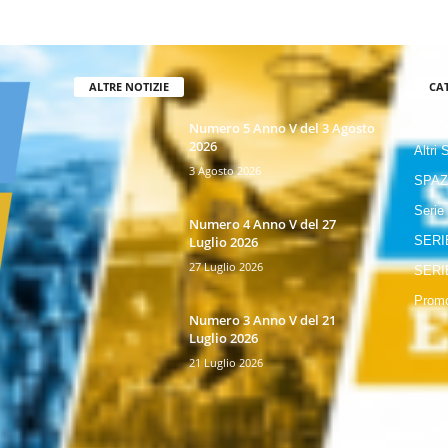
ALTRE NOTIZIE
CA
GIOR
Numero 5 Anno V del 3 Agosto
2026
Altri 
3 Agosto 2026
SPAZ
Serie
Numero 4 Anno V del 27
Luglio 2026
SERI
27 Luglio 2026
SERI
Promo
Numero 3 Anno V del 21
Luglio 2026
21 Luglio 2026