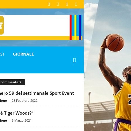
SI
GIORNALE
ù commentati
ro 59 del settimanale Sport Event
ione
-
28 Febbraio 2022
 è Tiger Woods?”
ione
-
3 Marzo 2021