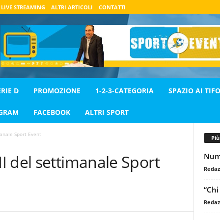
LIVE STREAMING
ALTRI ARTICOLI
CONTATTI
ERIE D
PROMOZIONE
1-2-3-CATEGORIA
SPAZIO AI TIFO
AGRAM
FACEBOOK
ALTRI SPORT
anale Sport Event
Pi
Nume
I del settimanale Sport
Redaz
“Chi
Redaz