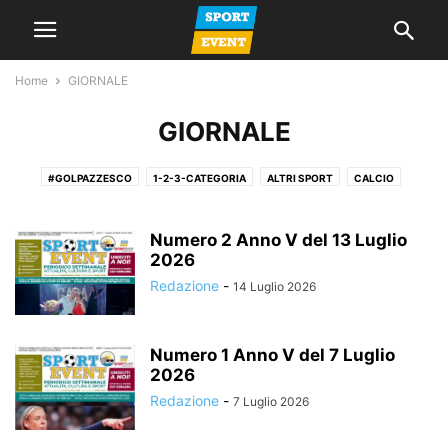
Home
GIORNALE
GIORNALE
#GOLPAZZESCO
1-2-3-CATEGORIA
ALTRI SPORT
CALCIO
CALCIO A 5
CALCIO FEMMINILE
CALCIO GIOVANILE
GIORNALE
LA VOCE DEL MERCOLEDI
NEWS
PROMOZIONE
SERIE A
SERIE C
Numero 2 Anno V del 13 Luglio
2026
SERIE D
SPAZIO TIFOSI
Redazione
-
14 Luglio 2026
Numero 1 Anno V del 7 Luglio
2026
Redazione
-
7 Luglio 2026