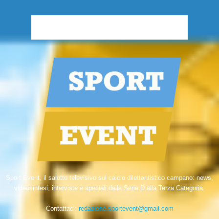
Sport Event, il salotto televisivo sul calcio dilettantistico campano: news,
videosintesi, interviste e speciali dalla Serie D alla Terza Categoria.
Contattaci:
redazione.sportevent@gmail.com