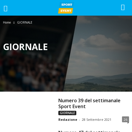
Home
GIORNALE
GIORNALE
#GOLPAZZESCO
1-2-3-CATEGORIA
ALTRI SPORT
CALCIO
CALCIO A 5
CALCIO FEMMINILE
CALCIO GIOVANILE
GIORNALE
LA VOCE DEL MERCOLEDI
NEWS
PROMOZIONE
SERIE A
SERIE C
SERIE D
SPAZIO TIFOSI
Numero 39 del settimanale
Sport Event
GIORNALE
Redazione
-
28 Settembre 2021
26