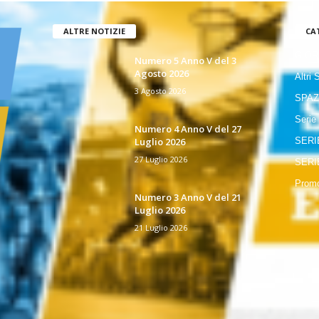
ALTRE NOTIZIE
CA
GIOR
Numero 5 Anno V del 3
Agosto 2026
Altri 
3 Agosto 2026
SPAZ
Serie
Numero 4 Anno V del 27
Luglio 2026
SERI
27 Luglio 2026
SERI
Promo
Numero 3 Anno V del 21
Luglio 2026
21 Luglio 2026