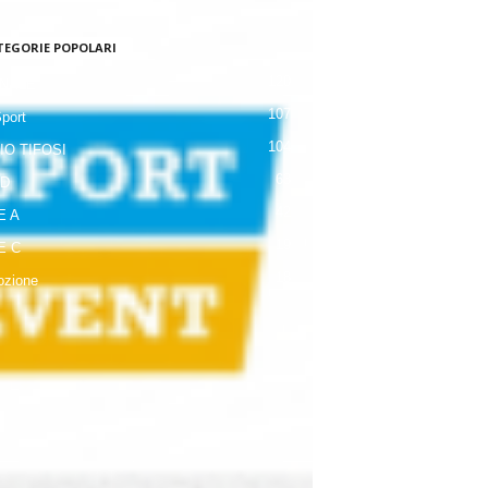
TEGORIE POPOLARI
120
NALE
107
Sport
104
IO TIFOSI
63
 D
42
E A
19
E C
18
zione