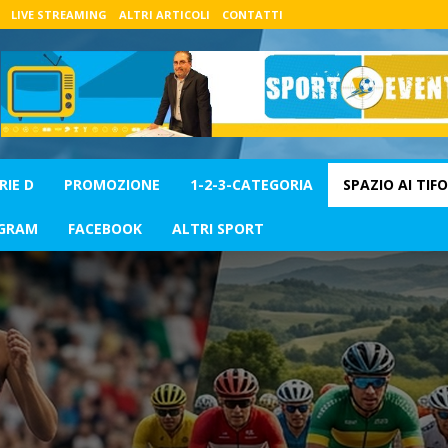
LIVE STREAMING
ALTRI ARTICOLI
CONTATTI
RIE D
PROMOZIONE
1-2-3-CATEGORIA
SPAZIO AI TIFO
GRAM
FACEBOOK
ALTRI SPORT
RI SPORT
CALCIO
CALCIO A 5
CALCIO FEMMINILE
DEL MERCOLEDI
NEWS
PROMOZIONE
SERIE A
SERIE C