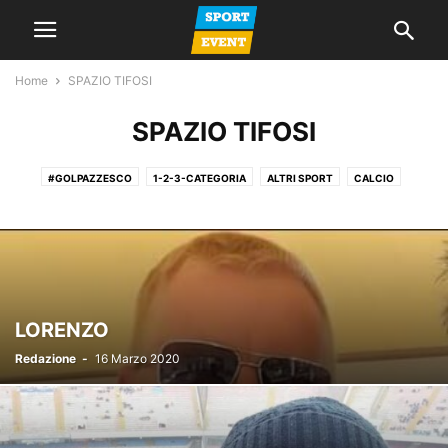
Home
SPAZIO TIFOSI
SPAZIO TIFOSI
#GOLPAZZESCO
1-2-3-CATEGORIA
ALTRI SPORT
CALCIO
CALCIO A 5
CALCIO FEMMINILE
CALCIO GIOVANILE
GIORNALE
LA VOCE DEL MERCOLEDI
NEWS
PROMOZIONE
SERIE A
SERIE C
SERIE D
SPAZIO TIFOSI
LORENZO
Redazione
-
16 Marzo 2020