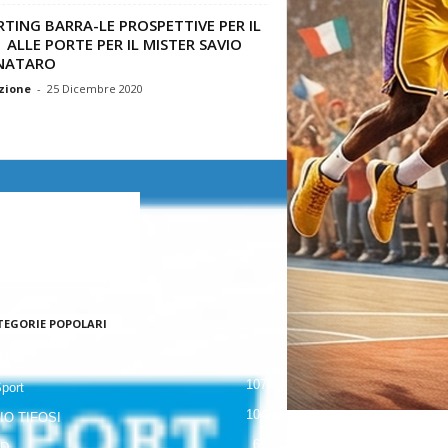
TING BARRA-LE PROSPETTIVE PER IL
 ALLE PORTE PER IL MISTER SAVIO
NATARO
zione
-
25 Dicembre 2020
TEGORIE POPOLARI
120
NALE
107
Sport
104
IO TIFOSI
63
 D