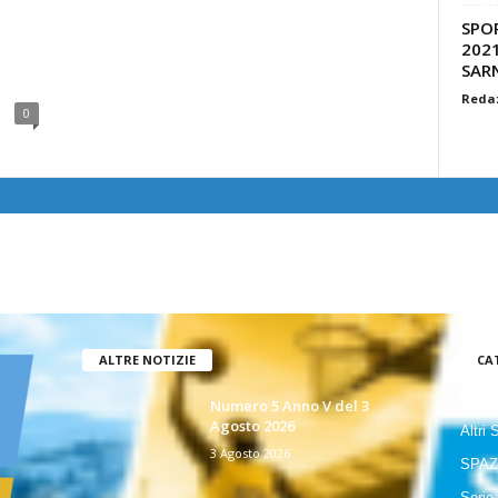
SPOR
2021
SAR
1
Reda
0
ALTRE NOTIZIE
CA
GIOR
Numero 5 Anno V del 3
Agosto 2026
Altri 
3 Agosto 2026
SPAZ
Serie