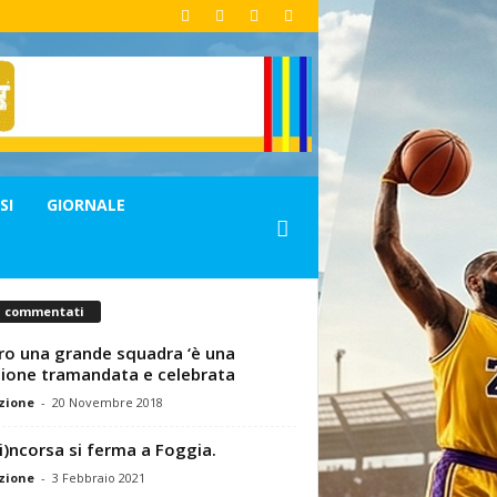
SI
GIORNALE
ù commentati
ro una grande squadra ‘è una
ione tramandata e celebrata
zione
-
20 Novembre 2018
ri)ncorsa si ferma a Foggia.
zione
-
3 Febbraio 2021