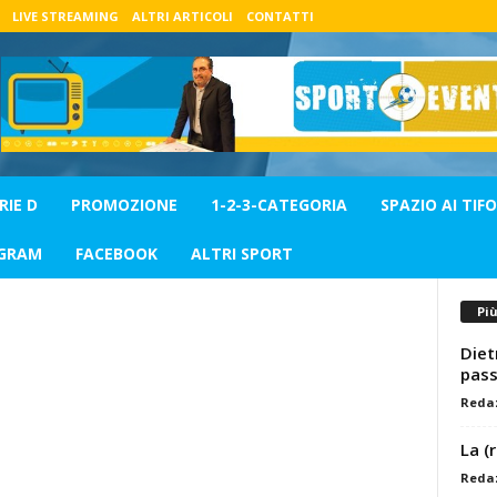
LIVE STREAMING
ALTRI ARTICOLI
CONTATTI
RIE D
PROMOZIONE
1-2-3-CATEGORIA
SPAZIO AI TIFO
GRAM
FACEBOOK
ALTRI SPORT
Pi
Diet
pass
Reda
La (
Reda