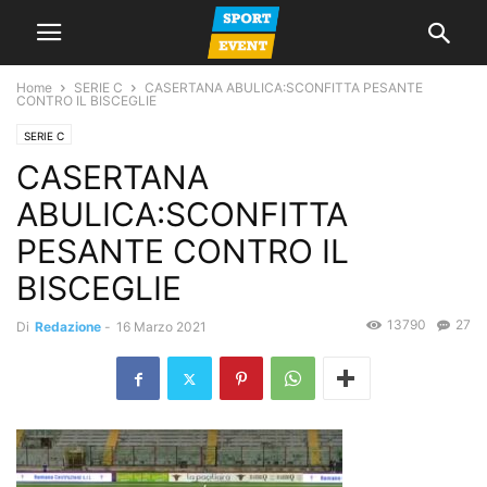
Home
SERIE C
CASERTANA ABULICA:SCONFITTA PESANTE
CONTRO IL BISCEGLIE
SERIE C
CASERTANA
ABULICA:SCONFITTA
PESANTE CONTRO IL
BISCEGLIE
13790
27
Di
Redazione
-
16 Marzo 2021