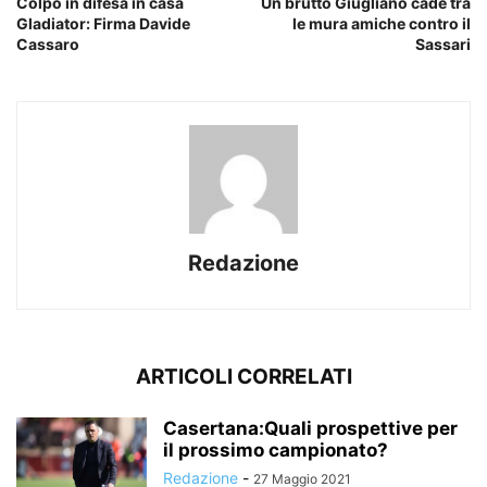
Colpo in difesa in casa
Un brutto Giugliano cade tra
Gladiator: Firma Davide
le mura amiche contro il
Cassaro
Sassari
Redazione
ARTICOLI CORRELATI
Casertana:Quali prospettive per
il prossimo campionato?
Redazione
-
27 Maggio 2021