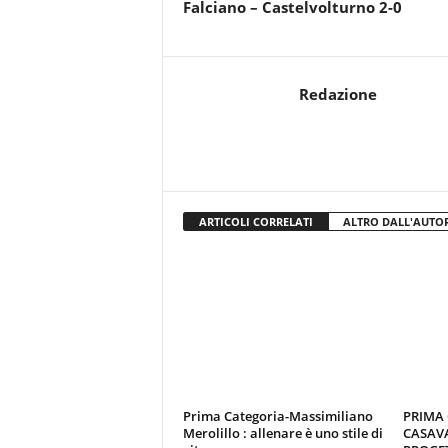
Falciano – Castelvolturno 2-0
r
i
o
F
Redazione
a
n
t
a
c
c
i
ARTICOLI CORRELATI
ALTRO DALL'AUTO
o
n
e
Prima Categoria-Massimiliano
PRIMA
Merolillo : allenare è uno stile di
CASAVA