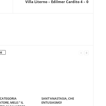
Villa Literno – Edilmer Cardito 4 – 0
RE
 CATEGORIA
SANT’ANASTASIA, CHE
TORE, MELE:” IL
ENTUSIASMO!