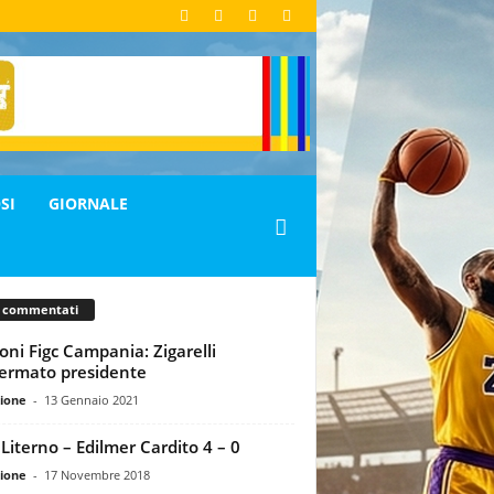
SI
GIORNALE
ù commentati
ioni Figc Campania: Zigarelli
ermato presidente
ione
-
13 Gennaio 2021
a Literno – Edilmer Cardito 4 – 0
ione
-
17 Novembre 2018