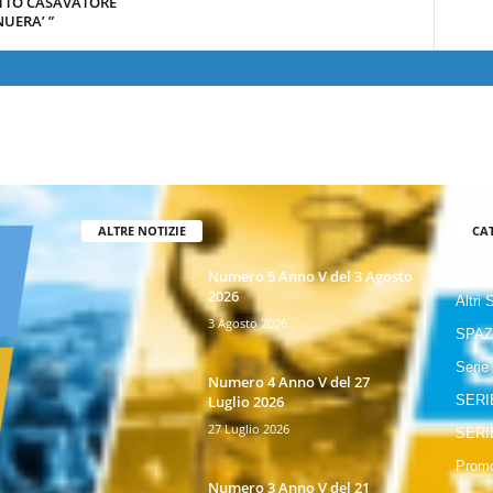
TTO CASAVATORE
UERA’ ”
ALTRE NOTIZIE
CA
GIOR
Numero 5 Anno V del 3 Agosto
2026
Altri 
3 Agosto 2026
SPAZ
Serie
Numero 4 Anno V del 27
Luglio 2026
SERI
27 Luglio 2026
SERI
Promo
Numero 3 Anno V del 21