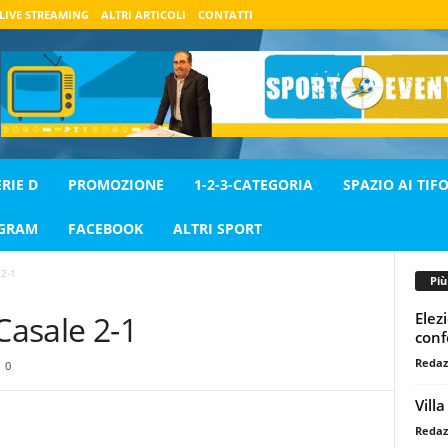
LIVE STREAMING
ALTRI ARTICOLI
CONTATTI
ERIE D
PROMOZIONE
1-2-3-CATEGORIA
SPAZIO AI TIFO
AGRAM
FACEBOOK
ALTRI SPORT
 2-1
Pi
Elez
Casale 2-1
conf
Redaz
0
Vill
Redaz