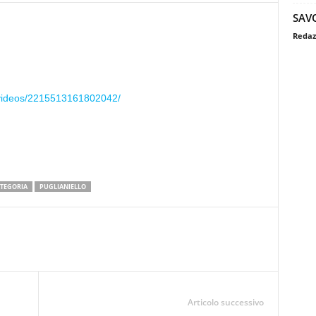
SAV
Redaz
/videos/2215513161802042/
ATEGORIA
PUGLIANIELLO
Articolo successivo