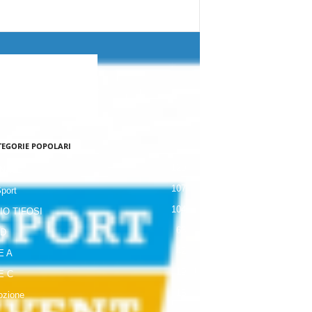
TEGORIE POPOLARI
120
NALE
107
Sport
104
IO TIFOSI
63
 D
42
E A
19
E C
18
zione