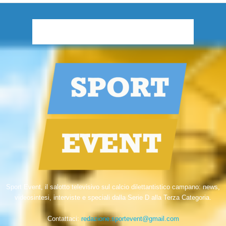
Sport Event, il salotto televisivo sul calcio dilettantistico campano: news,
videosintesi, interviste e speciali dalla Serie D alla Terza Categoria.
Contattaci:
redazione.sportevent@gmail.com