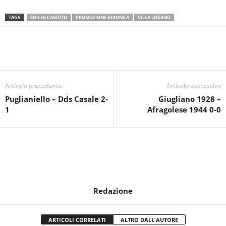
TAGS
EDILER CARDITO
PROMOZIONE GIRONE A
VILLA LITERNO
Articolo precedente
Articolo successivo
Puglianiello – Dds Casale 2-
Giugliano 1928 –
1
Afragolese 1944 0-0
Redazione
ARTICOLI CORRELATI
ALTRO DALL'AUTORE