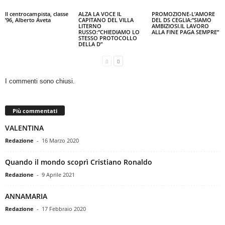
ll centrocampista, classe
ALZA LA VOCE IL
PROMOZIONE-L’AMORE
’96, Alberto Aveta
CAPITANO DEL VILLA
DEL DS CEGLIA:”SIAMO
LITERNO
AMBIZIOSI.IL LAVORO
RUSSO:”CHIEDIAMO LO
ALLA FINE PAGA SEMPRE”
STESSO PROTOCOLLO
DELLA D”
I commenti sono chiusi.
Più commentati
VALENTINA
Redazione
-
16 Marzo 2020
Quando il mondo scoprì Cristiano Ronaldo
Redazione
-
9 Aprile 2021
ANNAMARIA
Redazione
-
17 Febbraio 2020