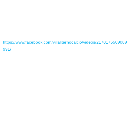
https://www.facebook.com/villaliternocalcio/videos/2178175569089
991/