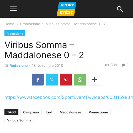
Home
Promozione
Viribus Somma – Maddalonese 0 – 2
Promozione
Viribus Somma –
Maddalonese 0 – 2
3991
1
Di
Redazione
-
18 Novembre 2018
https://www.facebook.com/SportEventTv/videos/603115983
TAGS
Campania
Lnd
Maddalonese
Promozione
Viribus Somma