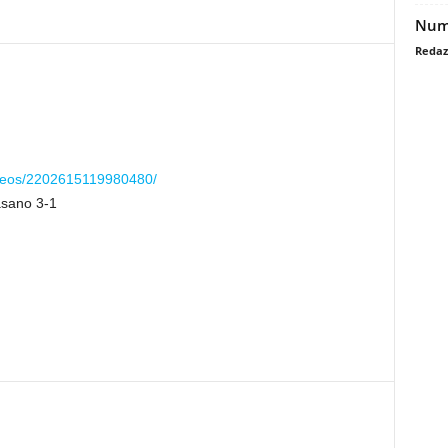
Nume
Redaz
ideos/2202615119980480/
asano 3-1