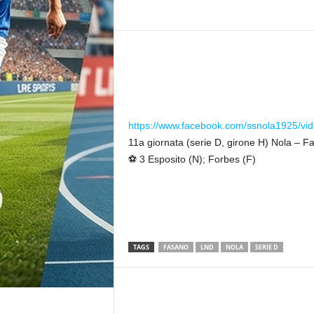
r
n
a
l
i
s
t
i
https://www.facebook.com/ssnola1925/v
c
11a giornata (serie D, girone H) Nola – F
a
⚽
3 Esposito (N); Forbes (F)
d
i
r
e
t
t
TAGS
FASANO
LND
NOLA
SERIE D
a
d
a
M
a