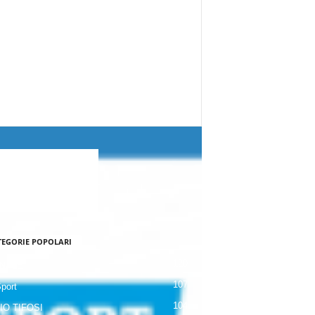
TEGORIE POPOLARI
120
NALE
107
Sport
104
IO TIFOSI