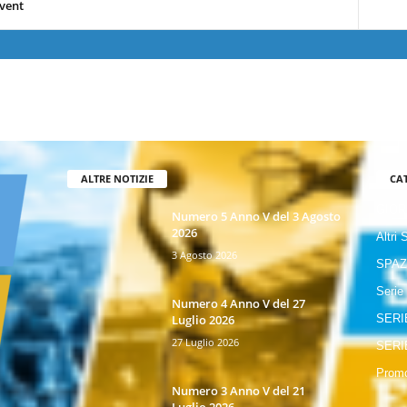
vent
ALTRE NOTIZIE
CA
GIOR
Numero 5 Anno V del 3 Agosto
2026
Altri 
3 Agosto 2026
SPAZ
Serie
Numero 4 Anno V del 27
Luglio 2026
SERI
27 Luglio 2026
SERI
Promo
Numero 3 Anno V del 21
Luglio 2026