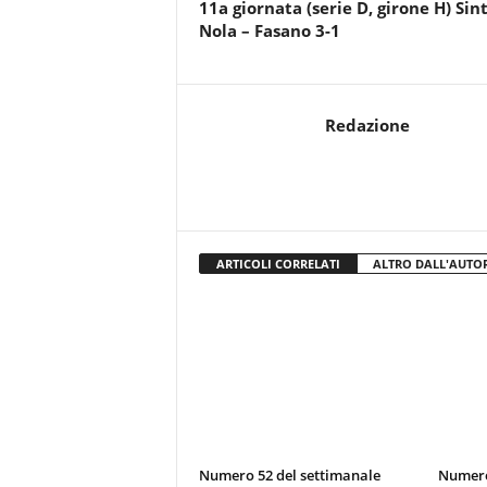
11a giornata (serie D, girone H) Sint
r
Nola – Fasano 3-1
i
o
F
a
Redazione
n
t
a
c
c
i
o
ARTICOLI CORRELATI
ALTRO DALL'AUTO
n
e
Numero 52 del settimanale
Numero