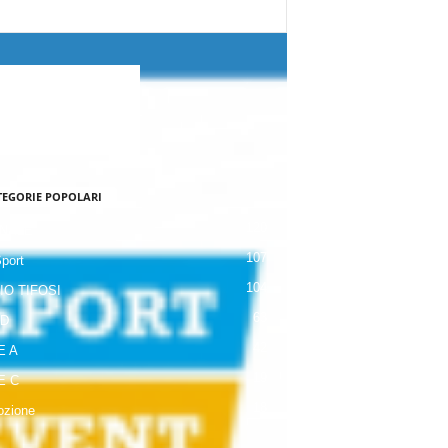
TEGORIE POPOLARI
120
NALE
107
Sport
104
IO TIFOSI
63
 D
42
E A
19
E C
18
zione