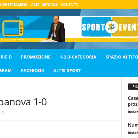
LIVE STREAMING
ALTRI ARTICOLI
CONTATTI
ERIE D
PROMOZIONE
1-2-3-CATEGORIA
SPAZIO AI TIFO
AGRAM
FACEBOOK
ALTRI SPORT
Pi
Case
banova 1-0
pros
Redaz
0
Nume
Redaz