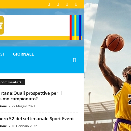
SI
GIORNALE
ù commentati
rtana:Quali prospettive per il
simo campionato?
ione
-
27 Maggio 2021
ro 52 del settimanale Sport Event
ione
-
10 Gennaio 2022