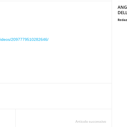
ANG
DEL
Redaz
/videos/2097779510282646/
Articolo successivo